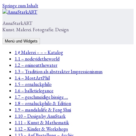
Springe zum Inhalt
AnnaStarkART
Kunst. Malerei. Fotografie. Design
Menü und Widgets
1 # Malerei – – – Katalog
1.1 – nodevidetheworld
1.2 – oninoutthewater
1.3 – Tradition als abstrakter Impressionismus
1.4 – MostArtPhil
1.5 – ornaluckphilo
1.6 – balletielegance
1.7 – geschmeidige bissige …
1.8 – ornaluckphilo & Edition
1.9 – mandalalife & Feng Shui
1.10 – Design by AnnStark
1.11 – Kunst & Mathematik
1.12 – Kinder & Workshops
1.13 – Auf Bestellung – Archiv