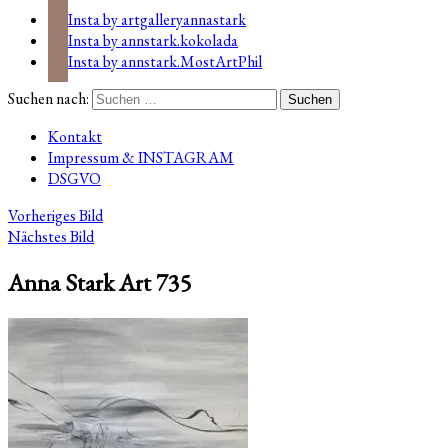
Insta by artgalleryannastark
Insta by annstark.kokolada
Insta by annstark.MostArtPhil
Suchen nach:
Kontakt
Impressum & INSTAGRAM
DSGVO
Vorheriges Bild
Nächstes Bild
Anna Stark Art 735