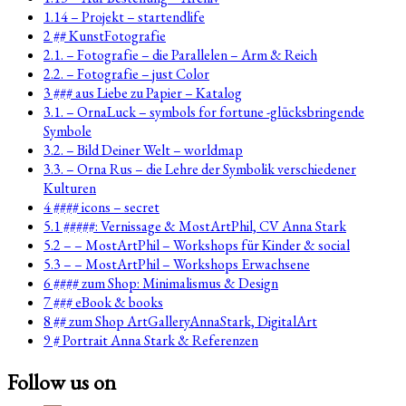
1.14 – Projekt – startendlife
2 ## KunstFotografie
2.1. – Fotografie – die Parallelen – Arm & Reich
2.2. – Fotografie – just Color
3 ### aus Liebe zu Papier – Katalog
3.1. – OrnaLuck – symbols for fortune -glücksbringende
Symbole
3.2. – Bild Deiner Welt – worldmap
3.3. – Orna Rus – die Lehre der Symbolik verschiedener
Kulturen
4 #### icons – secret
5.1 #####: Vernissage & MostArtPhil, CV Anna Stark
5.2 – – MostArtPhil – Workshops für Kinder & social
5.3 – – MostArtPhil – Workshops Erwachsene
6 #### zum Shop: Minimalismus & Design
7 ### eBook & books
8 ## zum Shop ArtGalleryAnnaStark, DigitalArt
9 # Portrait Anna Stark & Referenzen
Follow us on