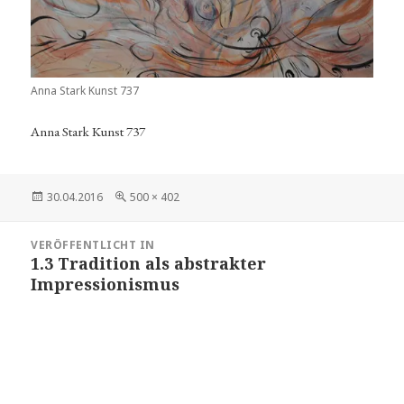
Anna Stark Kunst 737
Anna Stark Kunst 737
Veröffentlicht
Volle
30.04.2016
500 × 402
am
Größe
Beitragsnavigation
VERÖFFENTLICHT IN
1.3 Tradition als abstrakter
Impressionismus