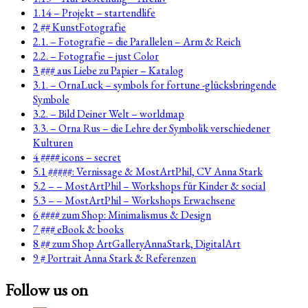
1.14 – Projekt – startendlife
2 ## KunstFotografie
2.1. – Fotografie – die Parallelen – Arm & Reich
2.2. – Fotografie – just Color
3 ### aus Liebe zu Papier – Katalog
3.1. – OrnaLuck – symbols for fortune -glücksbringende
Symbole
3.2. – Bild Deiner Welt – worldmap
3.3. – Orna Rus – die Lehre der Symbolik verschiedener
Kulturen
4 #### icons – secret
5.1 #####: Vernissage & MostArtPhil, CV Anna Stark
5.2 – – MostArtPhil – Workshops für Kinder & social
5.3 – – MostArtPhil – Workshops Erwachsene
6 #### zum Shop: Minimalismus & Design
7 ### eBook & books
8 ## zum Shop ArtGalleryAnnaStark, DigitalArt
9 # Portrait Anna Stark & Referenzen
Follow us on