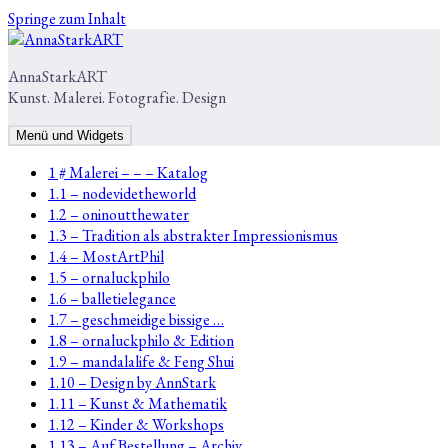
Springe zum Inhalt
AnnaStarkART
Kunst. Malerei. Fotografie. Design
Menü und Widgets
1 # Malerei – – – Katalog
1.1 – nodevidetheworld
1.2 – oninoutthewater
1.3 – Tradition als abstrakter Impressionismus
1.4 – MostArtPhil
1.5 – ornaluckphilo
1.6 – balletielegance
1.7 – geschmeidige bissige …
1.8 – ornaluckphilo & Edition
1.9 – mandalalife & Feng Shui
1.10 – Design by AnnStark
1.11 – Kunst & Mathematik
1.12 – Kinder & Workshops
1.13 – Auf Bestellung – Archiv