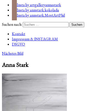
Insta by artgalleryannastark
Insta by annstark.kokolada
Insta by annstark.MostArtPhil
Suchen nach:
Kontakt
Impressum & INSTAGRAM
DSGVO
Nächstes Bild
Anna Stark