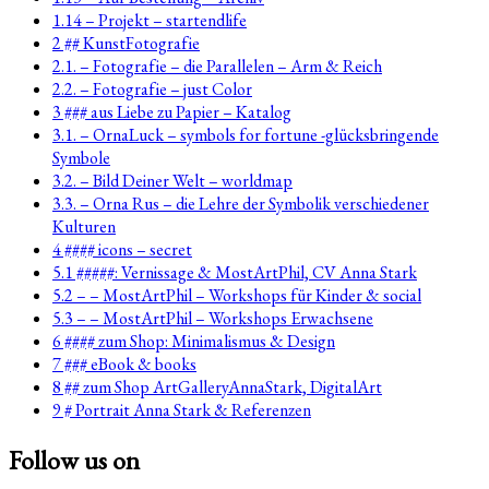
1.14 – Projekt – startendlife
2 ## KunstFotografie
2.1. – Fotografie – die Parallelen – Arm & Reich
2.2. – Fotografie – just Color
3 ### aus Liebe zu Papier – Katalog
3.1. – OrnaLuck – symbols for fortune -glücksbringende
Symbole
3.2. – Bild Deiner Welt – worldmap
3.3. – Orna Rus – die Lehre der Symbolik verschiedener
Kulturen
4 #### icons – secret
5.1 #####: Vernissage & MostArtPhil, CV Anna Stark
5.2 – – MostArtPhil – Workshops für Kinder & social
5.3 – – MostArtPhil – Workshops Erwachsene
6 #### zum Shop: Minimalismus & Design
7 ### eBook & books
8 ## zum Shop ArtGalleryAnnaStark, DigitalArt
9 # Portrait Anna Stark & Referenzen
Follow us on