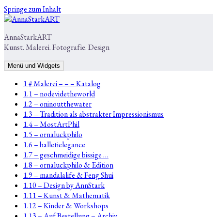
Springe zum Inhalt
AnnaStarkART
Kunst. Malerei. Fotografie. Design
Menü und Widgets
1 # Malerei – – – Katalog
1.1 – nodevidetheworld
1.2 – oninoutthewater
1.3 – Tradition als abstrakter Impressionismus
1.4 – MostArtPhil
1.5 – ornaluckphilo
1.6 – balletielegance
1.7 – geschmeidige bissige …
1.8 – ornaluckphilo & Edition
1.9 – mandalalife & Feng Shui
1.10 – Design by AnnStark
1.11 – Kunst & Mathematik
1.12 – Kinder & Workshops
1.13 – Auf Bestellung – Archiv