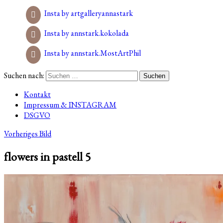
Insta by artgalleryannastark
Insta by annstark.kokolada
Insta by annstark.MostArtPhil
Suchen nach:
Kontakt
Impressum & INSTAGRAM
DSGVO
Vorheriges Bild
flowers in pastell 5