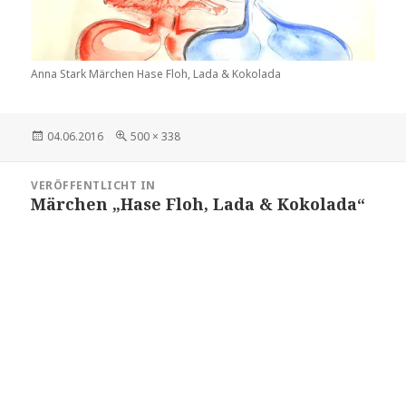
Anna Stark Märchen Hase Floh, Lada & Kokolada
Veröffentlicht
Volle
04.06.2016
500 × 338
am
Größe
Beitragsnavigation
VERÖFFENTLICHT IN
Märchen „Hase Floh, Lada & Kokolada“