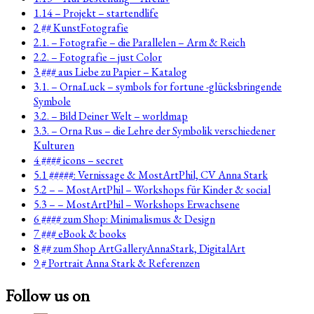
1.14 – Projekt – startendlife
2 ## KunstFotografie
2.1. – Fotografie – die Parallelen – Arm & Reich
2.2. – Fotografie – just Color
3 ### aus Liebe zu Papier – Katalog
3.1. – OrnaLuck – symbols for fortune -glücksbringende
Symbole
3.2. – Bild Deiner Welt – worldmap
3.3. – Orna Rus – die Lehre der Symbolik verschiedener
Kulturen
4 #### icons – secret
5.1 #####: Vernissage & MostArtPhil, CV Anna Stark
5.2 – – MostArtPhil – Workshops für Kinder & social
5.3 – – MostArtPhil – Workshops Erwachsene
6 #### zum Shop: Minimalismus & Design
7 ### eBook & books
8 ## zum Shop ArtGalleryAnnaStark, DigitalArt
9 # Portrait Anna Stark & Referenzen
Follow us on