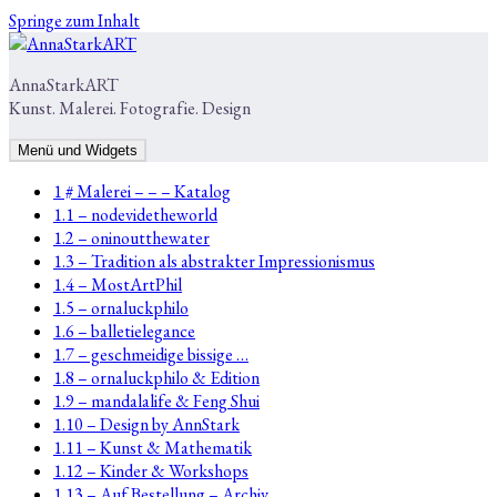
Springe zum Inhalt
AnnaStarkART
Kunst. Malerei. Fotografie. Design
Menü und Widgets
1 # Malerei – – – Katalog
1.1 – nodevidetheworld
1.2 – oninoutthewater
1.3 – Tradition als abstrakter Impressionismus
1.4 – MostArtPhil
1.5 – ornaluckphilo
1.6 – balletielegance
1.7 – geschmeidige bissige …
1.8 – ornaluckphilo & Edition
1.9 – mandalalife & Feng Shui
1.10 – Design by AnnStark
1.11 – Kunst & Mathematik
1.12 – Kinder & Workshops
1.13 – Auf Bestellung – Archiv