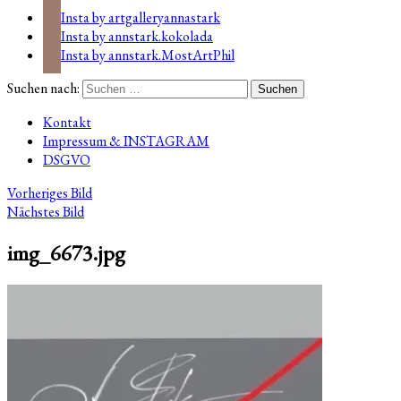
Insta by artgalleryannastark
Insta by annstark.kokolada
Insta by annstark.MostArtPhil
Suchen nach:
Kontakt
Impressum & INSTAGRAM
DSGVO
Vorheriges Bild
Nächstes Bild
img_6673.jpg