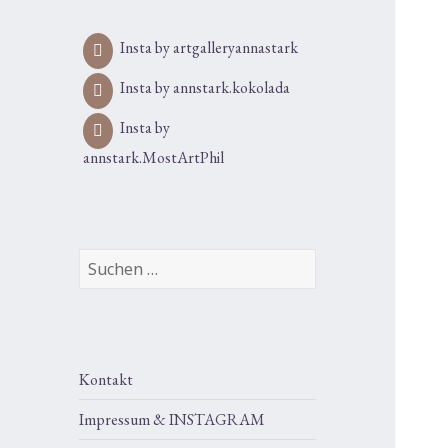
Insta by artgalleryannastark
Insta by annstark.kokolada
Insta by
annstark.MostArtPhil
Suchen
nach:
Kontakt
Impressum & INSTAGRAM