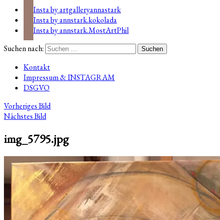
Insta by artgalleryannastark
Insta by annstark.kokolada
Insta by annstark.MostArtPhil
Suchen nach:
Kontakt
Impressum & INSTAGRAM
DSGVO
Vorheriges Bild
Nächstes Bild
img_5795.jpg