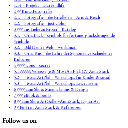
1.14 – Projekt – startendlife
2 ## KunstFotografie
2.1. – Fotografie – die Parallelen – Arm & Reich
2.2. – Fotografie – just Color
3 ### aus Liebe zu Papier – Katalog
3.1. – OrnaLuck – symbols for fortune -glücksbringende
Symbole
3.2. – Bild Deiner Welt – worldmap
3.3. – Orna Rus – die Lehre der Symbolik verschiedener
Kulturen
4 #### icons – secret
5.1 #####: Vernissage & MostArtPhil, CV Anna Stark
5.2 – – MostArtPhil – Workshops für Kinder & social
5.3 – – MostArtPhil – Workshops Erwachsene
6 #### zum Shop: Minimalismus & Design
7 ### eBook & books
8 ## zum Shop ArtGalleryAnnaStark, DigitalArt
9 # Portrait Anna Stark & Referenzen
Follow us on