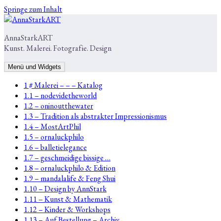
Springe zum Inhalt
AnnaStarkART
Kunst. Malerei. Fotografie. Design
Menü und Widgets
1 # Malerei – – – Katalog
1.1 – nodevidetheworld
1.2 – oninoutthewater
1.3 – Tradition als abstrakter Impressionismus
1.4 – MostArtPhil
1.5 – ornaluckphilo
1.6 – balletielegance
1.7 – geschmeidige bissige …
1.8 – ornaluckphilo & Edition
1.9 – mandalalife & Feng Shui
1.10 – Design by AnnStark
1.11 – Kunst & Mathematik
1.12 – Kinder & Workshops
1.13 – Auf Bestellung – Archiv