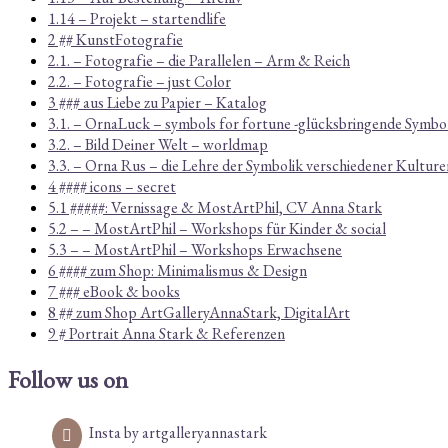
1.14 – Projekt – startendlife
2 ## KunstFotografie
2.1. – Fotografie – die Parallelen – Arm & Reich
2.2. – Fotografie – just Color
3 ### aus Liebe zu Papier – Katalog
3.1. – OrnaLuck – symbols for fortune -glücksbringende Symbo
3.2. – Bild Deiner Welt – worldmap
3.3. – Orna Rus – die Lehre der Symbolik verschiedener Kulture
4 #### icons – secret
5.1 #####: Vernissage & MostArtPhil, CV Anna Stark
5.2 – – MostArtPhil – Workshops für Kinder & social
5.3 – – MostArtPhil – Workshops Erwachsene
6 #### zum Shop: Minimalismus & Design
7 ### eBook & books
8 ## zum Shop ArtGalleryAnnaStark, DigitalArt
9 # Portrait Anna Stark & Referenzen
Follow us on
Insta by artgalleryannastark