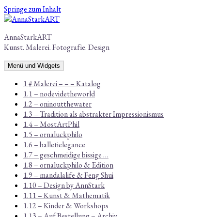
Springe zum Inhalt
AnnaStarkART
Kunst. Malerei. Fotografie. Design
Menü und Widgets
1 # Malerei – – – Katalog
1.1 – nodevidetheworld
1.2 – oninoutthewater
1.3 – Tradition als abstrakter Impressionismus
1.4 – MostArtPhil
1.5 – ornaluckphilo
1.6 – balletielegance
1.7 – geschmeidige bissige …
1.8 – ornaluckphilo & Edition
1.9 – mandalalife & Feng Shui
1.10 – Design by AnnStark
1.11 – Kunst & Mathematik
1.12 – Kinder & Workshops
1.13 – Auf Bestellung – Archiv