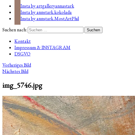
Insta by artgalleryannastark
Insta by annstark.kokolada
Insta by annstark.MostArtPhil
Suchen nach:
Kontakt
Impressum & INSTAGRAM
DSGVO
Vorheriges Bild
Nächstes Bild
img_5746.jpg