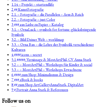
1.14 – Projekt – startendlife
2 ## KunstFotografie
2.1. – Fotografie – die Parallelen – Arm & Reich
2.2. – Fotografie – just Color
3 ### aus Liebe zu Papier – Katalog
3.1. – OrnaLuck – symbols for fortune -glücksbringende
Symbole
3.2. – Bild Deiner Welt – worldmap
3.3. – Orna Rus – die Lehre der Symbolik verschiedener
Kulturen
4 #### icons – secret
5.1 #####: Vernissage & MostArtPhil, CV Anna Stark
5.2 – – MostArtPhil – Workshops für Kinder & social
5.3 – – MostArtPhil – Workshops Erwachsene
6 #### zum Shop: Minimalismus & Design
7 ### eBook & books
8 ## zum Shop ArtGalleryAnnaStark, DigitalArt
9 # Portrait Anna Stark & Referenzen
Follow us on