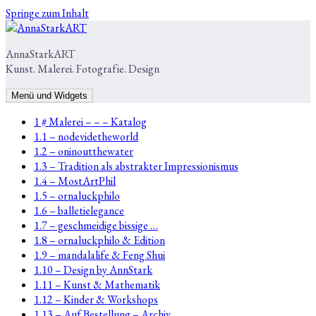
Springe zum Inhalt
AnnaStarkART
Kunst. Malerei. Fotografie. Design
Menü und Widgets
1 # Malerei – – – Katalog
1.1 – nodevidetheworld
1.2 – oninoutthewater
1.3 – Tradition als abstrakter Impressionismus
1.4 – MostArtPhil
1.5 – ornaluckphilo
1.6 – balletielegance
1.7 – geschmeidige bissige …
1.8 – ornaluckphilo & Edition
1.9 – mandalalife & Feng Shui
1.10 – Design by AnnStark
1.11 – Kunst & Mathematik
1.12 – Kinder & Workshops
1.13 – Auf Bestellung – Archiv