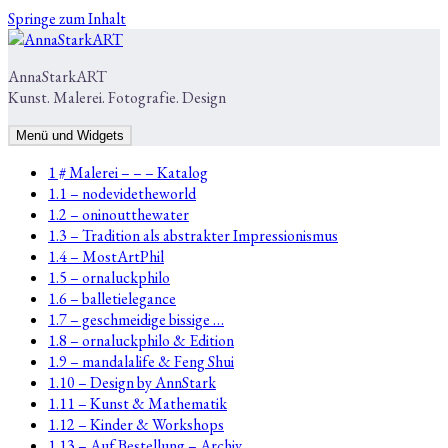
Springe zum Inhalt
AnnaStarkART
Kunst. Malerei. Fotografie. Design
Menü und Widgets
1 # Malerei – – – Katalog
1.1 – nodevidetheworld
1.2 – oninoutthewater
1.3 – Tradition als abstrakter Impressionismus
1.4 – MostArtPhil
1.5 – ornaluckphilo
1.6 – balletielegance
1.7 – geschmeidige bissige …
1.8 – ornaluckphilo & Edition
1.9 – mandalalife & Feng Shui
1.10 – Design by AnnStark
1.11 – Kunst & Mathematik
1.12 – Kinder & Workshops
1.13 – Auf Bestellung – Archiv