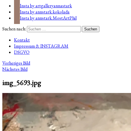
Insta by artgalleryannastark
Insta by annstark.kokolada
Insta by annstark.MostArtPhil
Suchen nach:
Kontakt
Impressum & INSTAGRAM
DSGVO
Vorheriges Bild
Nächstes Bild
img_5693.jpg