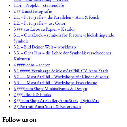
1.14 – Projekt – startendlife
2 ## KunstFotografie
2.1. – Fotografie – die Parallelen – Arm & Reich
2.2. – Fotografie – just Color
3 ### aus Liebe zu Papier – Katalog
3.1. – OrnaLuck – symbols for fortune -glücksbringende
Symbole
3.2. – Bild Deiner Welt – worldmap
3.3. – Orna Rus – die Lehre der Symbolik verschiedener
Kulturen
4 #### icons – secret
5.1 #####: Vernissage & MostArtPhil, CV Anna Stark
5.2 – – MostArtPhil – Workshops für Kinder & social
5.3 – – MostArtPhil – Workshops Erwachsene
6 #### zum Shop: Minimalismus & Design
7 ### eBook & books
8 ## zum Shop ArtGalleryAnnaStark, DigitalArt
9 # Portrait Anna Stark & Referenzen
Follow us on