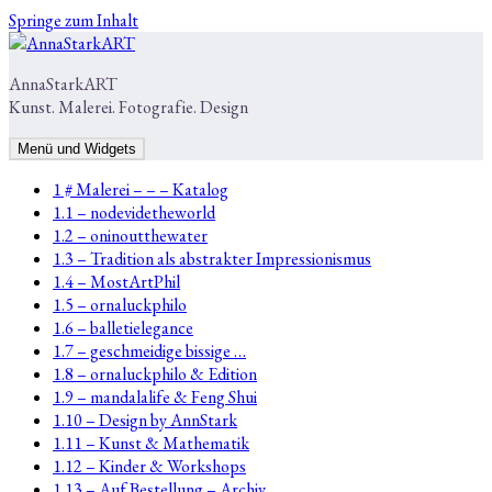
Springe zum Inhalt
AnnaStarkART
Kunst. Malerei. Fotografie. Design
Menü und Widgets
1 # Malerei – – – Katalog
1.1 – nodevidetheworld
1.2 – oninoutthewater
1.3 – Tradition als abstrakter Impressionismus
1.4 – MostArtPhil
1.5 – ornaluckphilo
1.6 – balletielegance
1.7 – geschmeidige bissige …
1.8 – ornaluckphilo & Edition
1.9 – mandalalife & Feng Shui
1.10 – Design by AnnStark
1.11 – Kunst & Mathematik
1.12 – Kinder & Workshops
1.13 – Auf Bestellung – Archiv