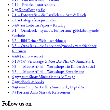
1.14 – Projekt – startendlife
2 ## KunstFotografie
2.1. – Fotografie – die Parallelen – Arm & Reich
2.2. – Fotografie – just Color
3 ### aus Liebe zu Papier – Katalog
3.1. – OrnaLuck – symbols for fortune -glücksbringende
Symbole
3.2. – Bild Deiner Welt – worldmap
3.3. – Orna Rus – die Lehre der Symbolik verschiedener
Kulturen
4 #### icons – secret
5.1 #####: Vernissage & MostArtPhil, CV Anna Stark
5.2 – – MostArtPhil – Workshops für Kinder & social
5.3 – – MostArtPhil – Workshops Erwachsene
6 #### zum Shop: Minimalismus & Design
7 ### eBook & books
8 ## zum Shop ArtGalleryAnnaStark, DigitalArt
9 # Portrait Anna Stark & Referenzen
Follow us on