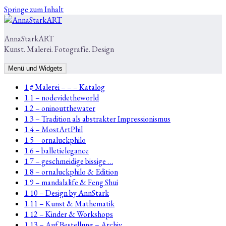
Springe zum Inhalt
AnnaStarkART
Kunst. Malerei. Fotografie. Design
Menü und Widgets
1 # Malerei – – – Katalog
1.1 – nodevidetheworld
1.2 – oninoutthewater
1.3 – Tradition als abstrakter Impressionismus
1.4 – MostArtPhil
1.5 – ornaluckphilo
1.6 – balletielegance
1.7 – geschmeidige bissige …
1.8 – ornaluckphilo & Edition
1.9 – mandalalife & Feng Shui
1.10 – Design by AnnStark
1.11 – Kunst & Mathematik
1.12 – Kinder & Workshops
1.13 – Auf Bestellung – Archiv