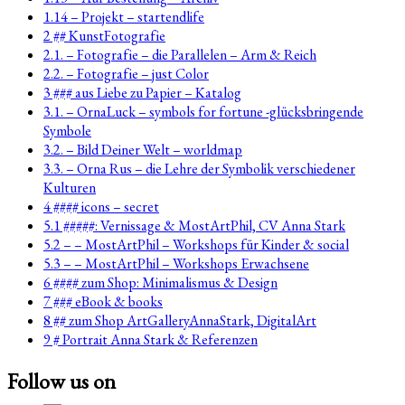
1.14 – Projekt – startendlife
2 ## KunstFotografie
2.1. – Fotografie – die Parallelen – Arm & Reich
2.2. – Fotografie – just Color
3 ### aus Liebe zu Papier – Katalog
3.1. – OrnaLuck – symbols for fortune -glücksbringende
Symbole
3.2. – Bild Deiner Welt – worldmap
3.3. – Orna Rus – die Lehre der Symbolik verschiedener
Kulturen
4 #### icons – secret
5.1 #####: Vernissage & MostArtPhil, CV Anna Stark
5.2 – – MostArtPhil – Workshops für Kinder & social
5.3 – – MostArtPhil – Workshops Erwachsene
6 #### zum Shop: Minimalismus & Design
7 ### eBook & books
8 ## zum Shop ArtGalleryAnnaStark, DigitalArt
9 # Portrait Anna Stark & Referenzen
Follow us on