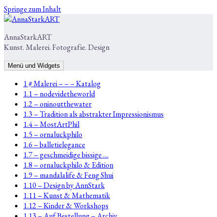
Springe zum Inhalt
AnnaStarkART
Kunst. Malerei. Fotografie. Design
Menü und Widgets
1 # Malerei – – – Katalog
1.1 – nodevidetheworld
1.2 – oninoutthewater
1.3 – Tradition als abstrakter Impressionismus
1.4 – MostArtPhil
1.5 – ornaluckphilo
1.6 – balletielegance
1.7 – geschmeidige bissige …
1.8 – ornaluckphilo & Edition
1.9 – mandalalife & Feng Shui
1.10 – Design by AnnStark
1.11 – Kunst & Mathematik
1.12 – Kinder & Workshops
1.13 – Auf Bestellung – Archiv