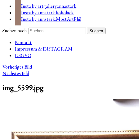
Insta by artgalleryannastark
Insta by annstark.kokolada
Insta by annstark.MostArtPhil
Suchen nach:
Kontakt
Impressum & INSTAGRAM
DSGVO
Vorheriges Bild
Nächstes Bild
img_5599.jpg