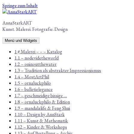
Springe zum Inhalt
AnnaStarkART
Kunst. Malerei. Fotografie. Design
Menü und Widgets
1 # Malerei – – – Katalog
1.1 – nodevidetheworld
1.2 – oninoutthewater
1.3 – Tradition als abstrakter Impressionismus
1.4 – MostArtPhil
1.5 – ornaluckphilo
1.6 – balletielegance
1.7 – geschmeidige bissige …
1.8 – ornaluckphilo & Edition
1.9 – mandalalife & Feng Shui
1.10 – Design by AnnStark
1.11 – Kunst & Mathematik
1.12 – Kinder & Workshops
1.13 – Auf Bestellung – Archiv