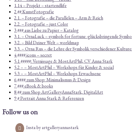
1.14 – Projekt – startendlife
2 ## KunstFotografie
2.1. – Fotografie – die Parallelen – Arm & Reich
2.2. – Fotografie – just Color
3 ### aus Liebe zu Papier – Katalog
3.1. – OrnaLuck – symbols for fortune -glücksbringende Symbo
3.2. – Bild Deiner Welt – worldmap
3.3. – Orna Rus – die Lehre der Symbolik verschiedener Kulture
4 #### icons – secret
5.1 #####: Vernissage & MostArtPhil, CV Anna Stark
5.2 – – MostArtPhil – Workshops für Kinder & social
5.3 – – MostArtPhil – Workshops Erwachsene
6 #### zum Shop: Minimalismus & Design
7 ### eBook & books
8 ## zum Shop ArtGalleryAnnaStark, DigitalArt
9 # Portrait Anna Stark & Referenzen
Follow us on
Insta by artgalleryannastark