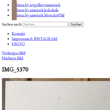
Insta by artgalleryannastark
Insta by annstark.kokolada
Insta by annstark.MostArtPhil
Suchen nach:
Kontakt
Impressum & INSTAGRAM
DSGVO
Vorheriges Bild
Nächstes Bild
IMG_5370