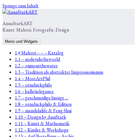
Springe zum Inhalt
AnnaStarkART
Kunst. Malerei. Fotografie. Design
Menü und Widgets
1 # Malerei – – – Katalog
1.1 – nodevidetheworld
1.2 – oninoutthewater
1.3 – Tradition als abstrakter Impressionismus
1.4 – MostArtPhil
1.5 – ornaluckphilo
1.6 – balletielegance
1.7 – geschmeidige bissige …
1.8 – ornaluckphilo & Edition
1.9 – mandalalife & Feng Shui
1.10 – Design by AnnStark
1.11 – Kunst & Mathematik
1.12 – Kinder & Workshops
1.13 – Auf Bestellung – Archiv