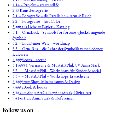
1.14 – Projekt – startendlife
2 ## KunstFotografie
2.1. – Fotografie – die Parallelen – Arm & Reich
2.2. – Fotografie – just Color
3 ### aus Liebe zu Papier – Katalog
3.1. – OrnaLuck – symbols for fortune -glücksbringende
Symbole
3.2. – Bild Deiner Welt – worldmap
3.3. – Orna Rus – die Lehre der Symbolik verschiedener
Kulturen
4 #### icons – secret
5.1 #####: Vernissage & MostArtPhil, CV Anna Stark
5.2 – – MostArtPhil – Workshops für Kinder & social
5.3 – – MostArtPhil – Workshops Erwachsene
6 #### zum Shop: Minimalismus & Design
7 ### eBook & books
8 ## zum Shop ArtGalleryAnnaStark, DigitalArt
9 # Portrait Anna Stark & Referenzen
Follow us on