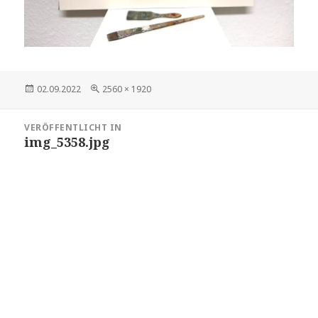
Veröffentlicht
Volle
02.09.2022
2560 × 1920
am
Größe
Beitragsnavigation
VERÖFFENTLICHT IN
img_5358.jpg