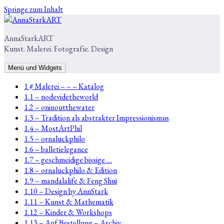
Springe zum Inhalt
AnnaStarkART
Kunst. Malerei. Fotografie. Design
Menü und Widgets
1 # Malerei – – – Katalog
1.1 – nodevidetheworld
1.2 – oninoutthewater
1.3 – Tradition als abstrakter Impressionismus
1.4 – MostArtPhil
1.5 – ornaluckphilo
1.6 – balletielegance
1.7 – geschmeidige bissige …
1.8 – ornaluckphilo & Edition
1.9 – mandalalife & Feng Shui
1.10 – Design by AnnStark
1.11 – Kunst & Mathematik
1.12 – Kinder & Workshops
1.13 – Auf Bestellung – Archiv