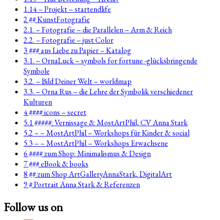
1.14 – Projekt – startendlife
2 ## KunstFotografie
2.1. – Fotografie – die Parallelen – Arm & Reich
2.2. – Fotografie – just Color
3 ### aus Liebe zu Papier – Katalog
3.1. – OrnaLuck – symbols for fortune -glücksbringende
Symbole
3.2. – Bild Deiner Welt – worldmap
3.3. – Orna Rus – die Lehre der Symbolik verschiedener
Kulturen
4 #### icons – secret
5.1 #####: Vernissage & MostArtPhil, CV Anna Stark
5.2 – – MostArtPhil – Workshops für Kinder & social
5.3 – – MostArtPhil – Workshops Erwachsene
6 #### zum Shop: Minimalismus & Design
7 ### eBook & books
8 ## zum Shop ArtGalleryAnnaStark, DigitalArt
9 # Portrait Anna Stark & Referenzen
Follow us on