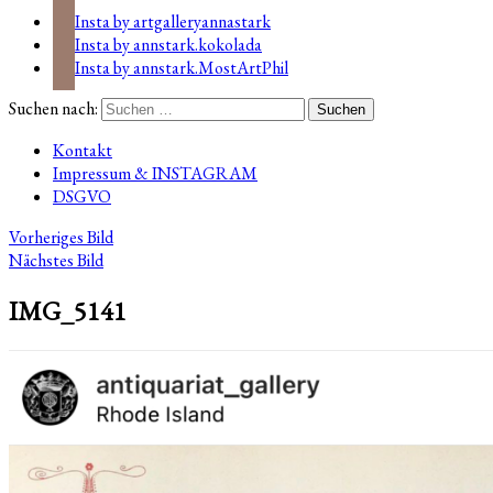
Insta by artgalleryannastark
Insta by annstark.kokolada
Insta by annstark.MostArtPhil
Suchen nach:
Kontakt
Impressum & INSTAGRAM
DSGVO
Vorheriges Bild
Nächstes Bild
IMG_5141