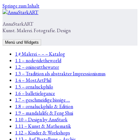
Springe zum Inhalt
AnnaStarkART
Kunst. Malerei. Fotografie. Design
Menü und Widgets
1 # Malerei – – – Katalog
1.1 – nodevidetheworld
1.2 – oninoutthewater
1.3 – Tradition als abstrakter Impressionismus
1.4 – MostArtPhil
1.5 – ornaluckphilo
1.6 – balletielegance
1.7 – geschmeidige bissige …
1.8 – ornaluckphilo & Edition
1.9 – mandalalife & Feng Shui
1.10 – Design by AnnStark
1.11 – Kunst & Mathematik
1.12 – Kinder & Workshops
1.13 – Auf Bestellung – Archiv