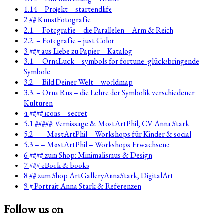
1.14 – Projekt – startendlife
2 ## KunstFotografie
2.1. – Fotografie – die Parallelen – Arm & Reich
2.2. – Fotografie – just Color
3 ### aus Liebe zu Papier – Katalog
3.1. – OrnaLuck – symbols for fortune -glücksbringende
Symbole
3.2. – Bild Deiner Welt – worldmap
3.3. – Orna Rus – die Lehre der Symbolik verschiedener
Kulturen
4 #### icons – secret
5.1 #####: Vernissage & MostArtPhil, CV Anna Stark
5.2 – – MostArtPhil – Workshops für Kinder & social
5.3 – – MostArtPhil – Workshops Erwachsene
6 #### zum Shop: Minimalismus & Design
7 ### eBook & books
8 ## zum Shop ArtGalleryAnnaStark, DigitalArt
9 # Portrait Anna Stark & Referenzen
Follow us on