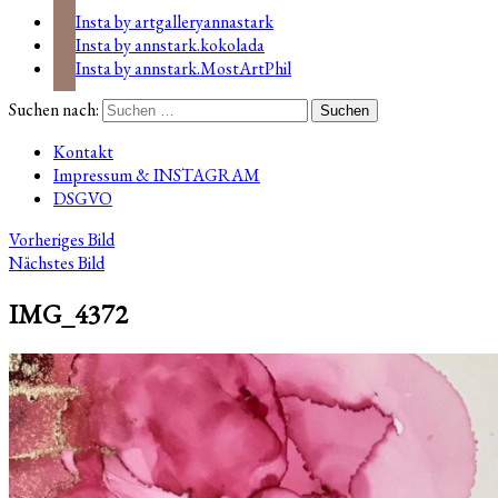
Insta by artgalleryannastark
Insta by annstark.kokolada
Insta by annstark.MostArtPhil
Suchen nach:
Kontakt
Impressum & INSTAGRAM
DSGVO
Vorheriges Bild
Nächstes Bild
IMG_4372