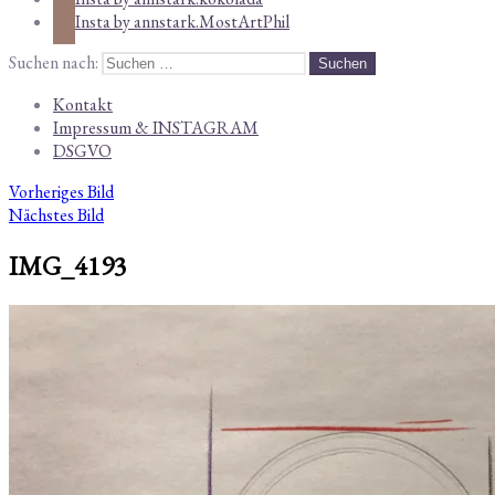
Insta by annstark.MostArtPhil
Suchen nach:
Kontakt
Impressum & INSTAGRAM
DSGVO
Vorheriges Bild
Nächstes Bild
IMG_4193