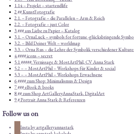
1.14 – Projekt – startendlife
2 ## KunstFotografie
2.1. – Fotografie – die Parallelen – Arm & Reich
2.2. – Fotografie – just Color
3 ### aus Liebe zu Papier – Katalog
3.1. – OrnaLuck – symbols for fortune -glücksbringende Symbo
3.2. – Bild Deiner Welt – worldmap
3.3. – Orna Rus – die Lehre der Symbolik verschiedener Kulture
4 #### icons – secret
5.1 #####: Vernissage & MostArtPhil, CV Anna Stark
5.2 – – MostArtPhil – Workshops für Kinder & social
5.3 – – MostArtPhil – Workshops Erwachsene
6 #### zum Shop: Minimalismus & Design
7 ### eBook & books
8 ## zum Shop ArtGalleryAnnaStark, DigitalArt
9 # Portrait Anna Stark & Referenzen
Follow us on
Insta by artgalleryannastark
Insta by annstark.kokolada