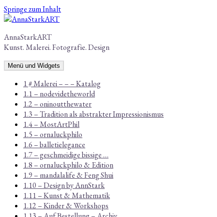
Springe zum Inhalt
AnnaStarkART
Kunst. Malerei. Fotografie. Design
Menü und Widgets
1 # Malerei – – – Katalog
1.1 – nodevidetheworld
1.2 – oninoutthewater
1.3 – Tradition als abstrakter Impressionismus
1.4 – MostArtPhil
1.5 – ornaluckphilo
1.6 – balletielegance
1.7 – geschmeidige bissige …
1.8 – ornaluckphilo & Edition
1.9 – mandalalife & Feng Shui
1.10 – Design by AnnStark
1.11 – Kunst & Mathematik
1.12 – Kinder & Workshops
1.13 – Auf Bestellung – Archiv