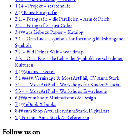
1.14 – Projekt – startendlife
2 ## KunstFotografie
2.1. – Fotografie – die Parallelen – Arm & Reich
2.2. – Fotografie – just Color
3 ### aus Liebe zu Papier – Katalog
3.1. – OrnaLuck – symbols for fortune -glücksbringende
Symbole
3.2. – Bild Deiner Welt – worldmap
3.3. – Orna Rus – die Lehre der Symbolik verschiedener
Kulturen
4 #### icons – secret
5.1 #####: Vernissage & MostArtPhil, CV Anna Stark
5.2 – – MostArtPhil – Workshops für Kinder & social
5.3 – – MostArtPhil – Workshops Erwachsene
6 #### zum Shop: Minimalismus & Design
7 ### eBook & books
8 ## zum Shop ArtGalleryAnnaStark, DigitalArt
9 # Portrait Anna Stark & Referenzen
Follow us on