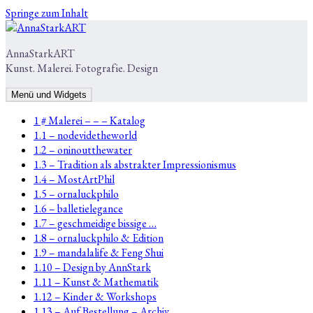
Springe zum Inhalt
AnnaStarkART
Kunst. Malerei. Fotografie. Design
Menü und Widgets
1 # Malerei – – – Katalog
1.1 – nodevidetheworld
1.2 – oninoutthewater
1.3 – Tradition als abstrakter Impressionismus
1.4 – MostArtPhil
1.5 – ornaluckphilo
1.6 – balletielegance
1.7 – geschmeidige bissige …
1.8 – ornaluckphilo & Edition
1.9 – mandalalife & Feng Shui
1.10 – Design by AnnStark
1.11 – Kunst & Mathematik
1.12 – Kinder & Workshops
1.13 – Auf Bestellung – Archiv