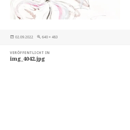
Veröffentlicht
Volle
02.09.2022
640 × 483
am
Größe
Beitragsnavigation
VERÖFFENTLICHT IN
img_4042.jpg