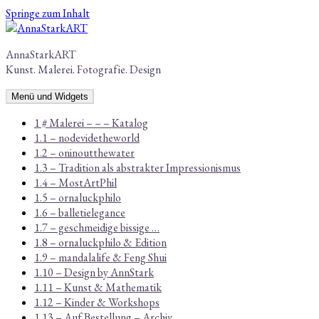
Springe zum Inhalt
AnnaStarkART
Kunst. Malerei. Fotografie. Design
Menü und Widgets
1 # Malerei – – – Katalog
1.1 – nodevidetheworld
1.2 – oninoutthewater
1.3 – Tradition als abstrakter Impressionismus
1.4 – MostArtPhil
1.5 – ornaluckphilo
1.6 – balletielegance
1.7 – geschmeidige bissige …
1.8 – ornaluckphilo & Edition
1.9 – mandalalife & Feng Shui
1.10 – Design by AnnStark
1.11 – Kunst & Mathematik
1.12 – Kinder & Workshops
1.13 – Auf Bestellung – Archiv