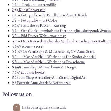
1.14 – Projekt – startendlife
2 ## KunstFotografie
2.1. – Fotografie – die Parallelen – Arm & Reich
2.2. – Fotografie – just Color
3 ### aus Liebe zu Papier – Katalog
3.1. – OrnaLuck – symbols for fortune -glücksbringende Symbo
3.2. – Bild Deiner Welt – worldmap
3.3. – Orna Rus – die Lehre der Symbolik verschiedener Kulture
4 #### icons – secret
5.1 #####: Vernissage & MostArtPhil, CV Anna Stark
5.2 – – MostArtPhil – Workshops für Kinder & social
5.3 – – MostArtPhil – Workshops Erwachsene
6 #### zum Shop: Minimalismus & Design
7 ### eBook & books
8 ## zum Shop ArtGalleryAnnaStark, DigitalArt
9 # Portrait Anna Stark & Referenzen
Follow us on
Insta by artgalleryannastark