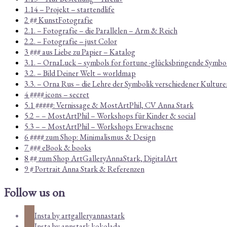
1.14 – Projekt – startendlife
2 ## KunstFotografie
2.1. – Fotografie – die Parallelen – Arm & Reich
2.2. – Fotografie – just Color
3 ### aus Liebe zu Papier – Katalog
3.1. – OrnaLuck – symbols for fortune -glücksbringende Symbo
3.2. – Bild Deiner Welt – worldmap
3.3. – Orna Rus – die Lehre der Symbolik verschiedener Kulture
4 #### icons – secret
5.1 #####: Vernissage & MostArtPhil, CV Anna Stark
5.2 – – MostArtPhil – Workshops für Kinder & social
5.3 – – MostArtPhil – Workshops Erwachsene
6 #### zum Shop: Minimalismus & Design
7 ### eBook & books
8 ## zum Shop ArtGalleryAnnaStark, DigitalArt
9 # Portrait Anna Stark & Referenzen
Follow us on
Insta by artgalleryannastark
Insta by annstark.kokolada