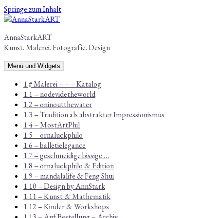
Springe zum Inhalt
AnnaStarkART
Kunst. Malerei. Fotografie. Design
Menü und Widgets
1 # Malerei – – – Katalog
1.1 – nodevidetheworld
1.2 – oninoutthewater
1.3 – Tradition als abstrakter Impressionismus
1.4 – MostArtPhil
1.5 – ornaluckphilo
1.6 – balletielegance
1.7 – geschmeidige bissige …
1.8 – ornaluckphilo & Edition
1.9 – mandalalife & Feng Shui
1.10 – Design by AnnStark
1.11 – Kunst & Mathematik
1.12 – Kinder & Workshops
1.13 – Auf Bestellung – Archiv