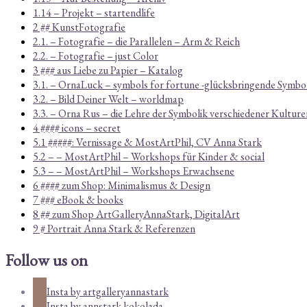
1.14 – Projekt – startendlife
2 ## KunstFotografie
2.1. – Fotografie – die Parallelen – Arm & Reich
2.2. – Fotografie – just Color
3 ### aus Liebe zu Papier – Katalog
3.1. – OrnaLuck – symbols for fortune -glücksbringende Symbo
3.2. – Bild Deiner Welt – worldmap
3.3. – Orna Rus – die Lehre der Symbolik verschiedener Kulture
4 #### icons – secret
5.1 #####: Vernissage & MostArtPhil, CV Anna Stark
5.2 – – MostArtPhil – Workshops für Kinder & social
5.3 – – MostArtPhil – Workshops Erwachsene
6 #### zum Shop: Minimalismus & Design
7 ### eBook & books
8 ## zum Shop ArtGalleryAnnaStark, DigitalArt
9 # Portrait Anna Stark & Referenzen
Follow us on
Insta by artgalleryannastark
Insta by annstark.kokolada