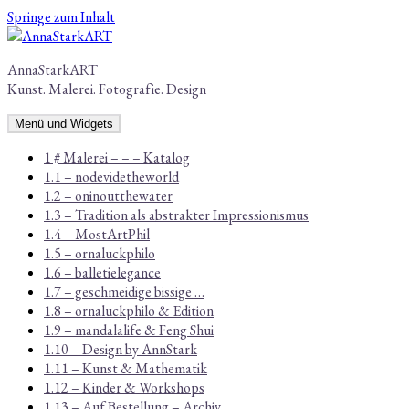
Springe zum Inhalt
AnnaStarkART
Kunst. Malerei. Fotografie. Design
Menü und Widgets
1 # Malerei – – – Katalog
1.1 – nodevidetheworld
1.2 – oninoutthewater
1.3 – Tradition als abstrakter Impressionismus
1.4 – MostArtPhil
1.5 – ornaluckphilo
1.6 – balletielegance
1.7 – geschmeidige bissige …
1.8 – ornaluckphilo & Edition
1.9 – mandalalife & Feng Shui
1.10 – Design by AnnStark
1.11 – Kunst & Mathematik
1.12 – Kinder & Workshops
1.13 – Auf Bestellung – Archiv