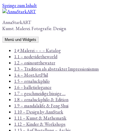
Springe zum Inhalt
AnnaStarkART
Kunst. Malerei. Fotografie. Design
Menü und Widgets
1 # Malerei – – – Katalog
1.1 – nodevidetheworld
1.2 – oninoutthewater
1.3 – Tradition als abstrakter Impressionismus
1.4 – MostArtPhil
1.5 – ornaluckphilo
1.6 – balletielegance
1.7 – geschmeidige bissige …
1.8 – ornaluckphilo & Edition
1.9 – mandalalife & Feng Shui
1.10 – Design by AnnStark
1.11 – Kunst & Mathematik
1.12 – Kinder & Workshops
1.13 – Auf Bestellung – Archiv