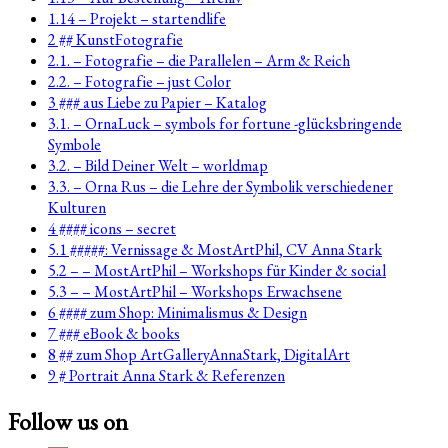
1.14 – Projekt – startendlife
2 ## KunstFotografie
2.1. – Fotografie – die Parallelen – Arm & Reich
2.2. – Fotografie – just Color
3 ### aus Liebe zu Papier – Katalog
3.1. – OrnaLuck – symbols for fortune -glücksbringende
Symbole
3.2. – Bild Deiner Welt – worldmap
3.3. – Orna Rus – die Lehre der Symbolik verschiedener
Kulturen
4 #### icons – secret
5.1 #####: Vernissage & MostArtPhil, CV Anna Stark
5.2 – – MostArtPhil – Workshops für Kinder & social
5.3 – – MostArtPhil – Workshops Erwachsene
6 #### zum Shop: Minimalismus & Design
7 ### eBook & books
8 ## zum Shop ArtGalleryAnnaStark, DigitalArt
9 # Portrait Anna Stark & Referenzen
Follow us on