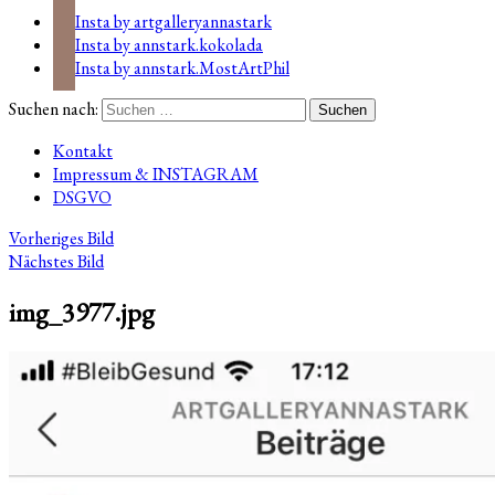
Insta by artgalleryannastark
Insta by annstark.kokolada
Insta by annstark.MostArtPhil
Suchen nach:
Kontakt
Impressum & INSTAGRAM
DSGVO
Vorheriges Bild
Nächstes Bild
img_3977.jpg