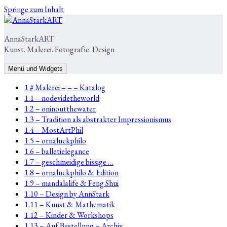
Springe zum Inhalt
AnnaStarkART
Kunst. Malerei. Fotografie. Design
Menü und Widgets
1 # Malerei – – – Katalog
1.1 – nodevidetheworld
1.2 – oninoutthewater
1.3 – Tradition als abstrakter Impressionismus
1.4 – MostArtPhil
1.5 – ornaluckphilo
1.6 – balletielegance
1.7 – geschmeidige bissige …
1.8 – ornaluckphilo & Edition
1.9 – mandalalife & Feng Shui
1.10 – Design by AnnStark
1.11 – Kunst & Mathematik
1.12 – Kinder & Workshops
1.13 – Auf Bestellung – Archiv