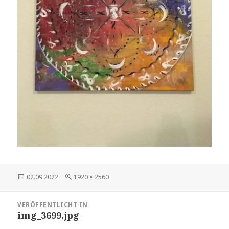
Veröffentlicht
Volle
02.09.2022
1920 × 2560
am
Größe
Beitragsnavigation
VERÖFFENTLICHT IN
img_3699.jpg