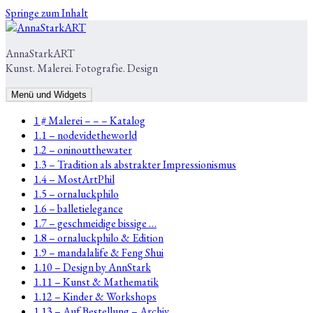
Springe zum Inhalt
AnnaStarkART
Kunst. Malerei. Fotografie. Design
Menü und Widgets
1 # Malerei – – – Katalog
1.1 – nodevidetheworld
1.2 – oninoutthewater
1.3 – Tradition als abstrakter Impressionismus
1.4 – MostArtPhil
1.5 – ornaluckphilo
1.6 – balletielegance
1.7 – geschmeidige bissige …
1.8 – ornaluckphilo & Edition
1.9 – mandalalife & Feng Shui
1.10 – Design by AnnStark
1.11 – Kunst & Mathematik
1.12 – Kinder & Workshops
1.13 – Auf Bestellung – Archiv