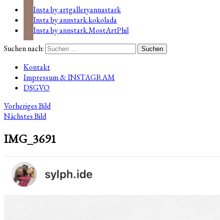
Insta by artgalleryannastark
Insta by annstark.kokolada
Insta by annstark.MostArtPhil
Suchen nach:
Kontakt
Impressum & INSTAGRAM
DSGVO
Vorheriges Bild
Nächstes Bild
IMG_3691