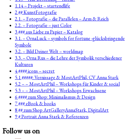
1.14 – Projekt – startendlife
2 ## KunstFotografie
2.1. – Fotografie – die Parallelen – Arm & Reich
2.2. – Fotografie – just Color
3 ### aus Liebe zu Papier – Katalog
3.1. – OrnaLuck – symbols for fortune -glücksbringende
Symbole
3.2. – Bild Deiner Welt – worldmap
3.3. – Orna Rus – die Lehre der Symbolik verschiedener
Kulturen
4 #### icons – secret
5.1 #####: Vernissage & MostArtPhil, CV Anna Stark
5.2 – – MostArtPhil – Workshops für Kinder & social
5.3 – – MostArtPhil – Workshops Erwachsene
6 #### zum Shop: Minimalismus & Design
7 ### eBook & books
8 ## zum Shop ArtGalleryAnnaStark, DigitalArt
9 # Portrait Anna Stark & Referenzen
Follow us on