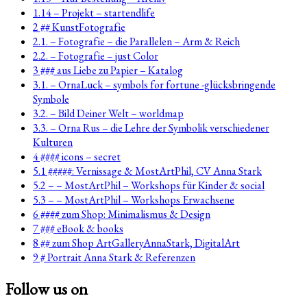
1.14 – Projekt – startendlife
2 ## KunstFotografie
2.1. – Fotografie – die Parallelen – Arm & Reich
2.2. – Fotografie – just Color
3 ### aus Liebe zu Papier – Katalog
3.1. – OrnaLuck – symbols for fortune -glücksbringende
Symbole
3.2. – Bild Deiner Welt – worldmap
3.3. – Orna Rus – die Lehre der Symbolik verschiedener
Kulturen
4 #### icons – secret
5.1 #####: Vernissage & MostArtPhil, CV Anna Stark
5.2 – – MostArtPhil – Workshops für Kinder & social
5.3 – – MostArtPhil – Workshops Erwachsene
6 #### zum Shop: Minimalismus & Design
7 ### eBook & books
8 ## zum Shop ArtGalleryAnnaStark, DigitalArt
9 # Portrait Anna Stark & Referenzen
Follow us on