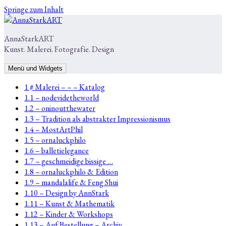
Springe zum Inhalt
AnnaStarkART
Kunst. Malerei. Fotografie. Design
Menü und Widgets
1 # Malerei – – – Katalog
1.1 – nodevidetheworld
1.2 – oninoutthewater
1.3 – Tradition als abstrakter Impressionismus
1.4 – MostArtPhil
1.5 – ornaluckphilo
1.6 – balletielegance
1.7 – geschmeidige bissige …
1.8 – ornaluckphilo & Edition
1.9 – mandalalife & Feng Shui
1.10 – Design by AnnStark
1.11 – Kunst & Mathematik
1.12 – Kinder & Workshops
1.13 – Auf Bestellung – Archiv