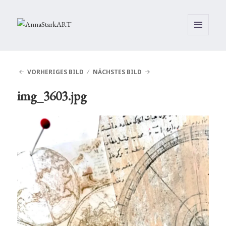
MENÜ
UND
WIDGETS
VORHERIGES BILD
NÄCHSTES BILD
img_3603.jpg