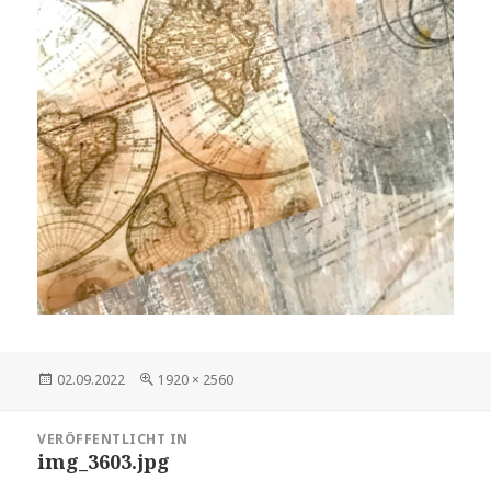
Veröffentlicht
Volle
02.09.2022
1920 × 2560
am
Größe
Beitragsnavigation
VERÖFFENTLICHT IN
img_3603.jpg