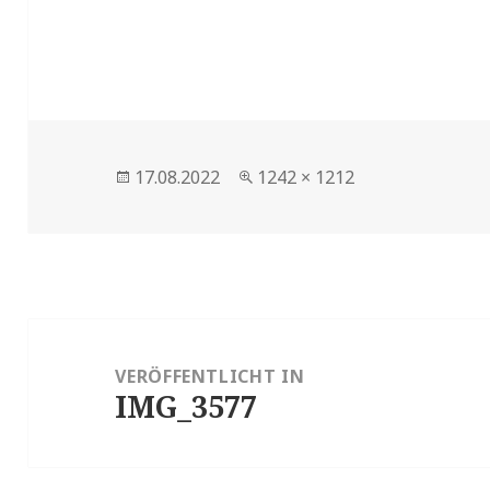
Veröffentlicht
17.08.2022
Volle
1242 × 1212
am
Größe
Beitragsnavigation
VERÖFFENTLICHT IN
IMG_3577