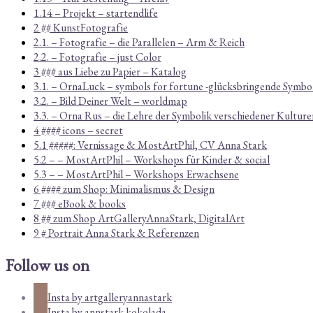
1.14 – Projekt – startendlife
2 ## KunstFotografie
2.1. – Fotografie – die Parallelen – Arm & Reich
2.2. – Fotografie – just Color
3 ### aus Liebe zu Papier – Katalog
3.1. – OrnaLuck – symbols for fortune -glücksbringende Symbo
3.2. – Bild Deiner Welt – worldmap
3.3. – Orna Rus – die Lehre der Symbolik verschiedener Kulture
4 #### icons – secret
5.1 #####: Vernissage & MostArtPhil, CV Anna Stark
5.2 – – MostArtPhil – Workshops für Kinder & social
5.3 – – MostArtPhil – Workshops Erwachsene
6 #### zum Shop: Minimalismus & Design
7 ### eBook & books
8 ## zum Shop ArtGalleryAnnaStark, DigitalArt
9 # Portrait Anna Stark & Referenzen
Follow us on
Insta by artgalleryannastark
Insta by annstark.kokolada