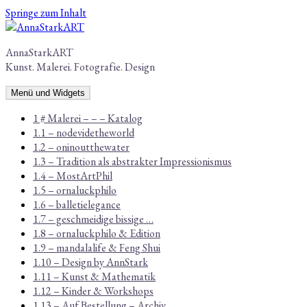
Springe zum Inhalt
AnnaStarkART
Kunst. Malerei. Fotografie. Design
Menü und Widgets
1 # Malerei – – – Katalog
1.1 – nodevidetheworld
1.2 – oninoutthewater
1.3 – Tradition als abstrakter Impressionismus
1.4 – MostArtPhil
1.5 – ornaluckphilo
1.6 – balletielegance
1.7 – geschmeidige bissige …
1.8 – ornaluckphilo & Edition
1.9 – mandalalife & Feng Shui
1.10 – Design by AnnStark
1.11 – Kunst & Mathematik
1.12 – Kinder & Workshops
1.13 – Auf Bestellung – Archiv