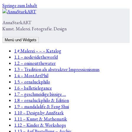
Springe zum Inhalt
AnnaStarkART
Kunst. Malerei. Fotografie. Design
Menü und Widgets
1 # Malerei – – – Katalog
1.1 – nodevidetheworld
1.2 – oninoutthewater
1.3 – Tradition als abstrakter Impressionismus
1.4 – MostArtPhil
1.5 – ornaluckphilo
1.6 – balletielegance
1.7 – geschmeidige bissige …
1.8 – ornaluckphilo & Edition
1.9 – mandalalife & Feng Shui
1.10 – Design by AnnStark
1.11 – Kunst & Mathematik
1.12 – Kinder & Workshops
1.13 – Auf Bestellung – Archiv