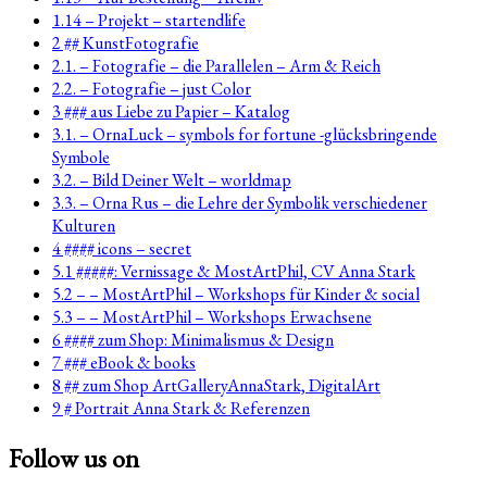
1.14 – Projekt – startendlife
2 ## KunstFotografie
2.1. – Fotografie – die Parallelen – Arm & Reich
2.2. – Fotografie – just Color
3 ### aus Liebe zu Papier – Katalog
3.1. – OrnaLuck – symbols for fortune -glücksbringende
Symbole
3.2. – Bild Deiner Welt – worldmap
3.3. – Orna Rus – die Lehre der Symbolik verschiedener
Kulturen
4 #### icons – secret
5.1 #####: Vernissage & MostArtPhil, CV Anna Stark
5.2 – – MostArtPhil – Workshops für Kinder & social
5.3 – – MostArtPhil – Workshops Erwachsene
6 #### zum Shop: Minimalismus & Design
7 ### eBook & books
8 ## zum Shop ArtGalleryAnnaStark, DigitalArt
9 # Portrait Anna Stark & Referenzen
Follow us on