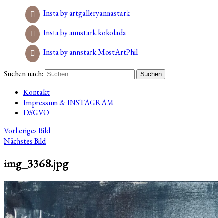
Insta by artgalleryannastark
Insta by annstark.kokolada
Insta by annstark.MostArtPhil
Suchen nach:
Kontakt
Impressum & INSTAGRAM
DSGVO
Vorheriges Bild
Nächstes Bild
img_3368.jpg