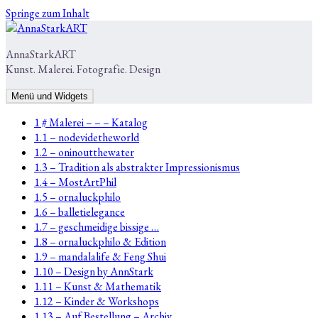
Springe zum Inhalt
AnnaStarkART
Kunst. Malerei. Fotografie. Design
Menü und Widgets
1 # Malerei – – – Katalog
1.1 – nodevidetheworld
1.2 – oninoutthewater
1.3 – Tradition als abstrakter Impressionismus
1.4 – MostArtPhil
1.5 – ornaluckphilo
1.6 – balletielegance
1.7 – geschmeidige bissige …
1.8 – ornaluckphilo & Edition
1.9 – mandalalife & Feng Shui
1.10 – Design by AnnStark
1.11 – Kunst & Mathematik
1.12 – Kinder & Workshops
1.13 – Auf Bestellung – Archiv