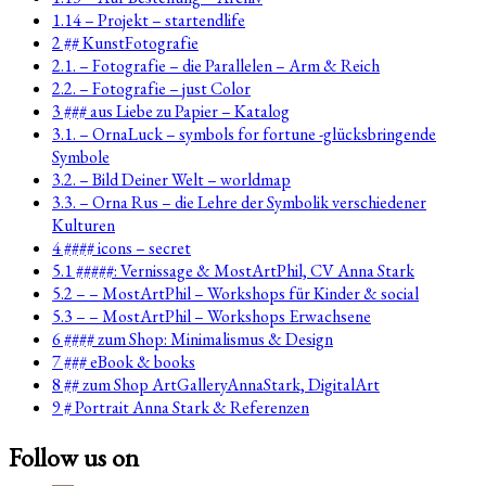
1.14 – Projekt – startendlife
2 ## KunstFotografie
2.1. – Fotografie – die Parallelen – Arm & Reich
2.2. – Fotografie – just Color
3 ### aus Liebe zu Papier – Katalog
3.1. – OrnaLuck – symbols for fortune -glücksbringende
Symbole
3.2. – Bild Deiner Welt – worldmap
3.3. – Orna Rus – die Lehre der Symbolik verschiedener
Kulturen
4 #### icons – secret
5.1 #####: Vernissage & MostArtPhil, CV Anna Stark
5.2 – – MostArtPhil – Workshops für Kinder & social
5.3 – – MostArtPhil – Workshops Erwachsene
6 #### zum Shop: Minimalismus & Design
7 ### eBook & books
8 ## zum Shop ArtGalleryAnnaStark, DigitalArt
9 # Portrait Anna Stark & Referenzen
Follow us on