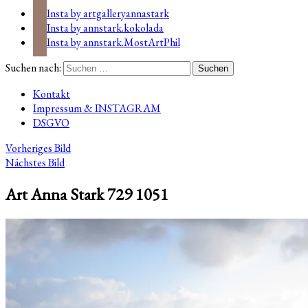
Insta by artgalleryannastark
Insta by annstark.kokolada
Insta by annstark.MostArtPhil
Suchen nach:
Kontakt
Impressum & INSTAGRAM
DSGVO
Vorheriges Bild
Nächstes Bild
Art Anna Stark 729 1051