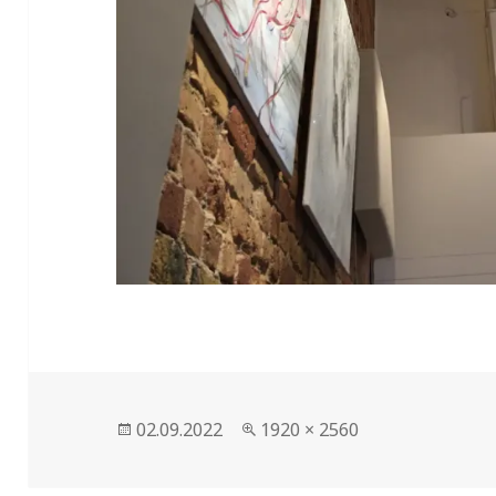
Veröffentlicht
02.09.2022
Volle
1920 × 2560
am
Größe