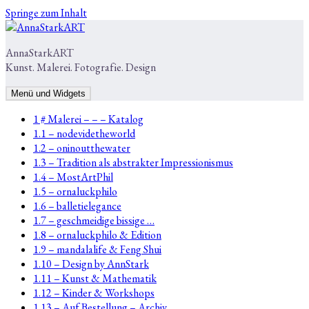
Springe zum Inhalt
AnnaStarkART
Kunst. Malerei. Fotografie. Design
Menü und Widgets
1 # Malerei – – – Katalog
1.1 – nodevidetheworld
1.2 – oninoutthewater
1.3 – Tradition als abstrakter Impressionismus
1.4 – MostArtPhil
1.5 – ornaluckphilo
1.6 – balletielegance
1.7 – geschmeidige bissige …
1.8 – ornaluckphilo & Edition
1.9 – mandalalife & Feng Shui
1.10 – Design by AnnStark
1.11 – Kunst & Mathematik
1.12 – Kinder & Workshops
1.13 – Auf Bestellung – Archiv