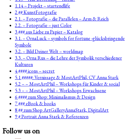
1.14 – Projekt – startendlife
2 ## KunstFotografie
2.1. – Fotografie – die Parallelen – Arm & Reich
2.2. – Fotografie – just Color
3 ### aus Liebe zu Papier – Katalog
3.1. – OrnaLuck – symbols for fortune -glücksbringende
Symbole
3.2. – Bild Deiner Welt – worldmap
3.3. – Orna Rus – die Lehre der Symbolik verschiedener
Kulturen
4 #### icons – secret
5.1 #####: Vernissage & MostArtPhil, CV Anna Stark
5.2 – – MostArtPhil – Workshops für Kinder & social
5.3 – – MostArtPhil – Workshops Erwachsene
6 #### zum Shop: Minimalismus & Design
7 ### eBook & books
8 ## zum Shop ArtGalleryAnnaStark, DigitalArt
9 # Portrait Anna Stark & Referenzen
Follow us on