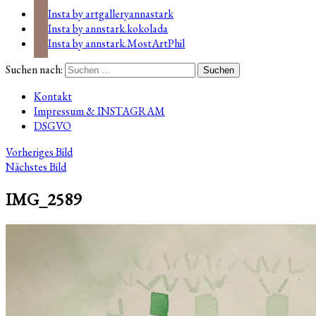
Insta by artgalleryannastark
Insta by annstark.kokolada
Insta by annstark.MostArtPhil
Suchen nach:
Kontakt
Impressum & INSTAGRAM
DSGVO
Vorheriges Bild
Nächstes Bild
IMG_2589