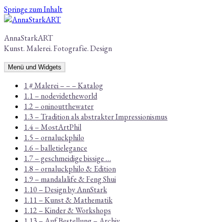
Springe zum Inhalt
AnnaStarkART
Kunst. Malerei. Fotografie. Design
Menü und Widgets
1 # Malerei – – – Katalog
1.1 – nodevidetheworld
1.2 – oninoutthewater
1.3 – Tradition als abstrakter Impressionismus
1.4 – MostArtPhil
1.5 – ornaluckphilo
1.6 – balletielegance
1.7 – geschmeidige bissige …
1.8 – ornaluckphilo & Edition
1.9 – mandalalife & Feng Shui
1.10 – Design by AnnStark
1.11 – Kunst & Mathematik
1.12 – Kinder & Workshops
1.13 – Auf Bestellung – Archiv