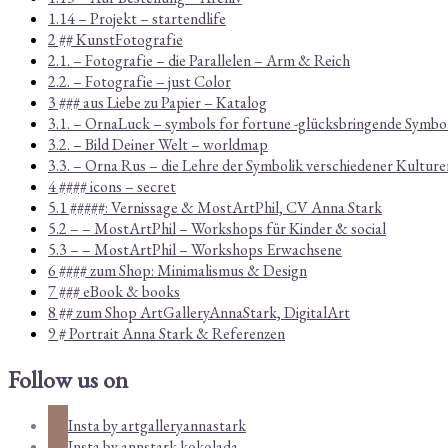
1.14 – Projekt – startendlife
2 ## KunstFotografie
2.1. – Fotografie – die Parallelen – Arm & Reich
2.2. – Fotografie – just Color
3 ### aus Liebe zu Papier – Katalog
3.1. – OrnaLuck – symbols for fortune -glücksbringende Symbo
3.2. – Bild Deiner Welt – worldmap
3.3. – Orna Rus – die Lehre der Symbolik verschiedener Kulture
4 #### icons – secret
5.1 #####: Vernissage & MostArtPhil, CV Anna Stark
5.2 – – MostArtPhil – Workshops für Kinder & social
5.3 – – MostArtPhil – Workshops Erwachsene
6 #### zum Shop: Minimalismus & Design
7 ### eBook & books
8 ## zum Shop ArtGalleryAnnaStark, DigitalArt
9 # Portrait Anna Stark & Referenzen
Follow us on
Insta by artgalleryannastark
Insta by annstark.kokolada