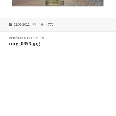
Veröffentlicht
Volle
02.09.2022
1164 × 776
am
Größe
Beitragsnavigation
VERÖFFENTLICHT IN
img_0653.jpg