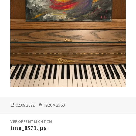
Veröffentlicht
Volle
02.09.2022
1920 × 2560
am
Größe
Beitragsnavigation
VERÖFFENTLICHT IN
img_0571.jpg