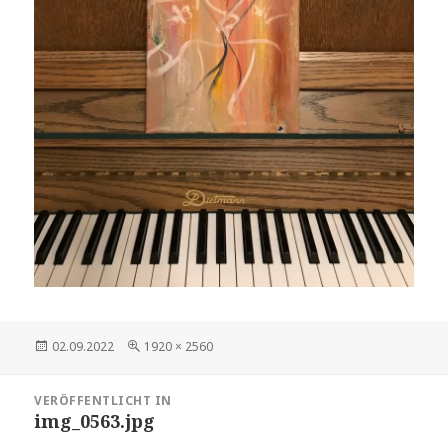
Veröffentlicht
Volle
02.09.2022
1920 × 2560
am
Größe
Beitragsnavigation
VERÖFFENTLICHT IN
img_0563.jpg