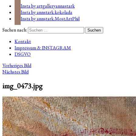
Insta by artgalleryannastark
Insta by annstark.kokolada
Insta by annstark.MostArtPhil
Suchen nach:
Kontakt
Impressum & INSTAGRAM
DSGVO
Vorheriges Bild
Nächstes Bild
img_0473.jpg