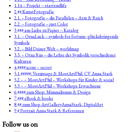
1.14 – Projekt – startendlife
2 ## KunstFotografie
2.1. – Fotografie – die Parallelen – Arm & Reich
2.2. – Fotografie – just Color
3 ### aus Liebe zu Papier – Katalog
3.1. – OrnaLuck – symbols for fortune -glücksbringende
Symbole
3.2. – Bild Deiner Welt – worldmap
3.3. – Orna Rus – die Lehre der Symbolik verschiedener
Kulturen
4 #### icons – secret
5.1 #####: Vernissage & MostArtPhil, CV Anna Stark
5.2 – – MostArtPhil – Workshops für Kinder & social
5.3 – – MostArtPhil – Workshops Erwachsene
6 #### zum Shop: Minimalismus & Design
7 ### eBook & books
8 ## zum Shop ArtGalleryAnnaStark, DigitalArt
9 # Portrait Anna Stark & Referenzen
Follow us on