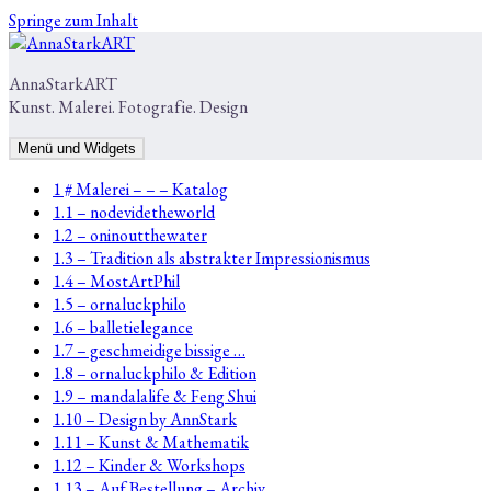
Springe zum Inhalt
AnnaStarkART
Kunst. Malerei. Fotografie. Design
Menü und Widgets
1 # Malerei – – – Katalog
1.1 – nodevidetheworld
1.2 – oninoutthewater
1.3 – Tradition als abstrakter Impressionismus
1.4 – MostArtPhil
1.5 – ornaluckphilo
1.6 – balletielegance
1.7 – geschmeidige bissige …
1.8 – ornaluckphilo & Edition
1.9 – mandalalife & Feng Shui
1.10 – Design by AnnStark
1.11 – Kunst & Mathematik
1.12 – Kinder & Workshops
1.13 – Auf Bestellung – Archiv