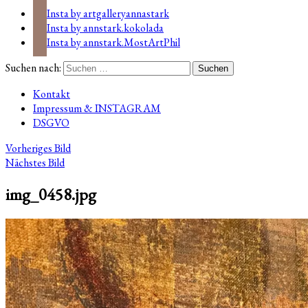
Insta by artgalleryannastark
Insta by annstark.kokolada
Insta by annstark.MostArtPhil
Suchen nach:
Kontakt
Impressum & INSTAGRAM
DSGVO
Vorheriges Bild
Nächstes Bild
img_0458.jpg