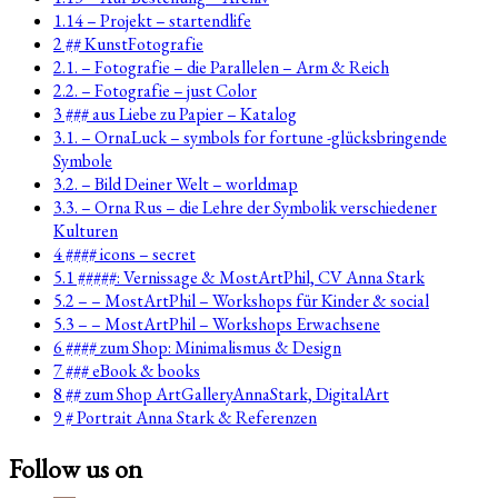
1.14 – Projekt – startendlife
2 ## KunstFotografie
2.1. – Fotografie – die Parallelen – Arm & Reich
2.2. – Fotografie – just Color
3 ### aus Liebe zu Papier – Katalog
3.1. – OrnaLuck – symbols for fortune -glücksbringende
Symbole
3.2. – Bild Deiner Welt – worldmap
3.3. – Orna Rus – die Lehre der Symbolik verschiedener
Kulturen
4 #### icons – secret
5.1 #####: Vernissage & MostArtPhil, CV Anna Stark
5.2 – – MostArtPhil – Workshops für Kinder & social
5.3 – – MostArtPhil – Workshops Erwachsene
6 #### zum Shop: Minimalismus & Design
7 ### eBook & books
8 ## zum Shop ArtGalleryAnnaStark, DigitalArt
9 # Portrait Anna Stark & Referenzen
Follow us on