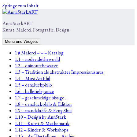
Springe zum Inhalt
AnnaStarkART
Kunst. Malerei. Fotografie. Design
Menü und Widgets
1 # Malerei – – – Katalog
1.1 – nodevidetheworld
1.2 – oninoutthewater
1.3 – Tradition als abstrakter Impressionismus
1.4 – MostArtPhil
1.5 – ornaluckphilo
1.6 – balletielegance
1.7 – geschmeidige bissige …
1.8 – ornaluckphilo & Edition
1.9 – mandalalife & Feng Shui
1.10 – Design by AnnStark
1.11 – Kunst & Mathematik
1.12 – Kinder & Workshops
1.13 – Auf Bestellung – Archiv