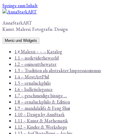
Springe zum Inhalt
AnnaStarkART
Kunst. Malerei. Fotografie. Design
Menü und Widgets
1 # Malerei – – – Katalog
1.1 – nodevidetheworld
1.2 – oninoutthewater
1.3 – Tradition als abstrakter Impressionismus
1.4 – MostArtPhil
1.5 – ornaluckphilo
1.6 – balletielegance
1.7 – geschmeidige bissige …
1.8 – ornaluckphilo & Edition
1.9 – mandalalife & Feng Shui
1.10 – Design by AnnStark
1.11 – Kunst & Mathematik
1.12 – Kinder & Workshops
1.13 – Auf Bestellung – Archiv