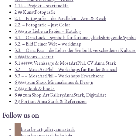
1.14 – Projekt – startendlife
2 ## KunstFotografie
2.1. – Fotografie – die Parallelen – Arm & Reich
2.2. – Fotografie – just Color
3 ### aus Liebe zu Papier – Katalog
3.1. – OrnaLuck – symbols for fortune -glücksbringende Symbo
3.2. – Bild Deiner Welt – worldmap
3.3. – Orna Rus – die Lehre der Symbolik verschiedener Kulture
4 #### icons – secret
5.1 #####: Vernissage & MostArtPhil, CV Anna Stark
5.2 – – MostArtPhil – Workshops für Kinder & social
5.3 – – MostArtPhil – Workshops Erwachsene
6 #### zum Shop: Minimalismus & Design
7 ### eBook & books
8 ## zum Shop ArtGalleryAnnaStark, DigitalArt
9 # Portrait Anna Stark & Referenzen
Follow us on
Insta by artgalleryannastark
Insta by annstark.kokolada