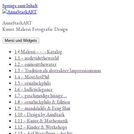
Springe zum Inhalt
AnnaStarkART
Kunst. Malerei. Fotografie. Design
Menü und Widgets
1 # Malerei – – – Katalog
1.1 – nodevidetheworld
1.2 – oninoutthewater
1.3 – Tradition als abstrakter Impressionismus
1.4 – MostArtPhil
1.5 – ornaluckphilo
1.6 – balletielegance
1.7 – geschmeidige bissige …
1.8 – ornaluckphilo & Edition
1.9 – mandalalife & Feng Shui
1.10 – Design by AnnStark
1.11 – Kunst & Mathematik
1.12 – Kinder & Workshops
1.13 – Auf Bestellung – Archiv