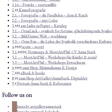
1.14 – Projekt – startendlife
2 ## KunstFotografie
2.1. – Fotografie – die Parallelen – Arm & Reich
2.2. – Fotografie – just Color
3 ### aus Liebe zu Papier – Katalog
3.1. – OrnaLuck – symbols for fortune -glücksbringende Symbo
3.2. – Bild Deiner Welt – worldmap
3.3. – Orna Rus – die Lehre der Symbolik verschiedener Kulture
4 #### icons – secret
5.1 #####: Vernissage & MostArtPhil, CV Anna Stark
5.2 – – MostArtPhil – Workshops für Kinder & social
5.3 – – MostArtPhil – Workshops Erwachsene
6 #### zum Shop: Minimalismus & Design
7 ### eBook & books
8 ## zum Shop ArtGalleryAnnaStark, DigitalArt
9 # Portrait Anna Stark & Referenzen
Follow us on
Insta by artgalleryannastark
Insta by annstark.kokolada