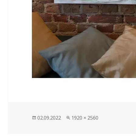
Veröffentlicht
Volle
02.09.2022
1920 × 2560
am
Größe