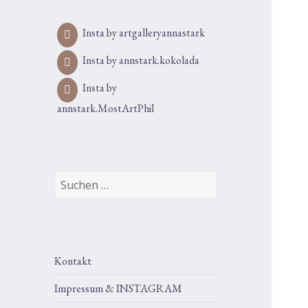
Insta by artgalleryannastark
Insta by annstark.kokolada
Insta by
annstark.MostArtPhil
Suchen
nach:
Kontakt
Impressum & INSTAGRAM