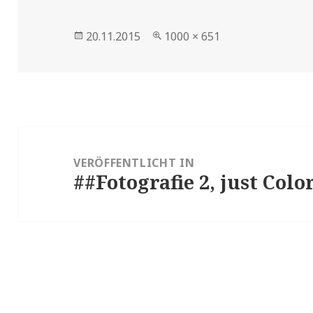
Veröffentlicht
Volle
20.11.2015
1000 × 651
am
Größe
Beitragsnavigation
VERÖFFENTLICHT IN
##Fotografie 2, just Colo