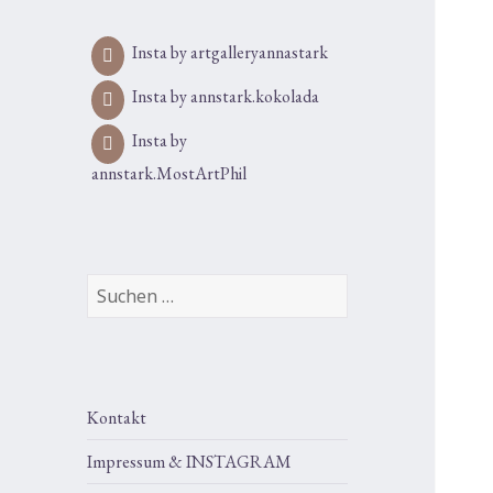
Insta by artgalleryannastark
Insta by annstark.kokolada
Insta by
annstark.MostArtPhil
Suchen
nach:
Kontakt
Impressum & INSTAGRAM