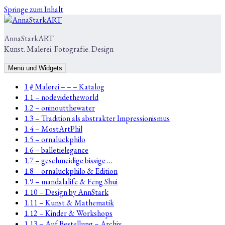
Springe zum Inhalt
AnnaStarkART
Kunst. Malerei. Fotografie. Design
Menü und Widgets
1 # Malerei – – – Katalog
1.1 – nodevidetheworld
1.2 – oninoutthewater
1.3 – Tradition als abstrakter Impressionismus
1.4 – MostArtPhil
1.5 – ornaluckphilo
1.6 – balletielegance
1.7 – geschmeidige bissige …
1.8 – ornaluckphilo & Edition
1.9 – mandalalife & Feng Shui
1.10 – Design by AnnStark
1.11 – Kunst & Mathematik
1.12 – Kinder & Workshops
1.13 – Auf Bestellung – Archiv