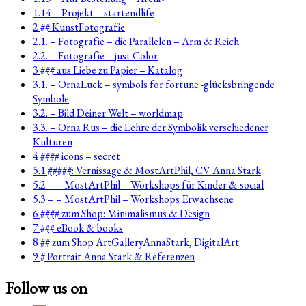
1.14 – Projekt – startendlife
2 ## KunstFotografie
2.1. – Fotografie – die Parallelen – Arm & Reich
2.2. – Fotografie – just Color
3 ### aus Liebe zu Papier – Katalog
3.1. – OrnaLuck – symbols for fortune -glücksbringende
Symbole
3.2. – Bild Deiner Welt – worldmap
3.3. – Orna Rus – die Lehre der Symbolik verschiedener
Kulturen
4 #### icons – secret
5.1 #####: Vernissage & MostArtPhil, CV Anna Stark
5.2 – – MostArtPhil – Workshops für Kinder & social
5.3 – – MostArtPhil – Workshops Erwachsene
6 #### zum Shop: Minimalismus & Design
7 ### eBook & books
8 ## zum Shop ArtGalleryAnnaStark, DigitalArt
9 # Portrait Anna Stark & Referenzen
Follow us on