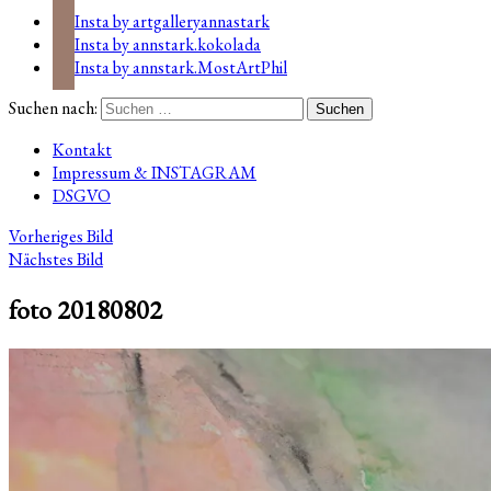
Insta by artgalleryannastark
Insta by annstark.kokolada
Insta by annstark.MostArtPhil
Suchen nach:
Kontakt
Impressum & INSTAGRAM
DSGVO
Vorheriges Bild
Nächstes Bild
foto 20180802