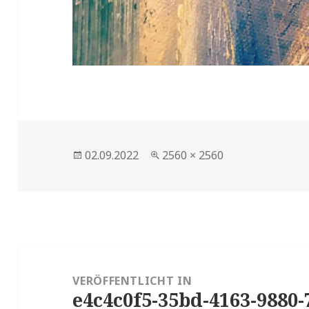
Veröffentlicht
Volle
02.09.2022
2560 × 2560
am
Größe
Beitragsnavigation
VERÖFFENTLICHT IN
e4c4c0f5-35bd-4163-9880