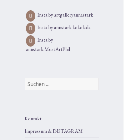
Insta by artgalleryannastark
Insta by annstark.kokolada
Insta by
annstark.MostArtPhil
Suchen
nach:
Kontakt
Impressum & INSTAGRAM