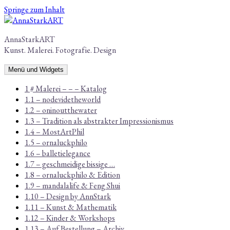
Springe zum Inhalt
AnnaStarkART
Kunst. Malerei. Fotografie. Design
Menü und Widgets
1 # Malerei – – – Katalog
1.1 – nodevidetheworld
1.2 – oninoutthewater
1.3 – Tradition als abstrakter Impressionismus
1.4 – MostArtPhil
1.5 – ornaluckphilo
1.6 – balletielegance
1.7 – geschmeidige bissige …
1.8 – ornaluckphilo & Edition
1.9 – mandalalife & Feng Shui
1.10 – Design by AnnStark
1.11 – Kunst & Mathematik
1.12 – Kinder & Workshops
1.13 – Auf Bestellung – Archiv