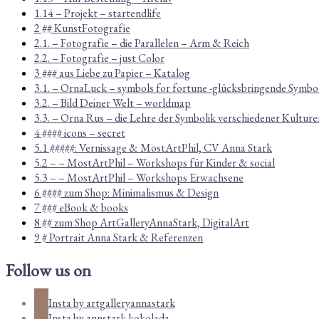
1.14 – Projekt – startendlife
2 ## KunstFotografie
2.1. – Fotografie – die Parallelen – Arm & Reich
2.2. – Fotografie – just Color
3 ### aus Liebe zu Papier – Katalog
3.1. – OrnaLuck – symbols for fortune -glücksbringende Symbo
3.2. – Bild Deiner Welt – worldmap
3.3. – Orna Rus – die Lehre der Symbolik verschiedener Kulture
4 #### icons – secret
5.1 #####: Vernissage & MostArtPhil, CV Anna Stark
5.2 – – MostArtPhil – Workshops für Kinder & social
5.3 – – MostArtPhil – Workshops Erwachsene
6 #### zum Shop: Minimalismus & Design
7 ### eBook & books
8 ## zum Shop ArtGalleryAnnaStark, DigitalArt
9 # Portrait Anna Stark & Referenzen
Follow us on
Insta by artgalleryannastark
Insta by annstark.kokolada